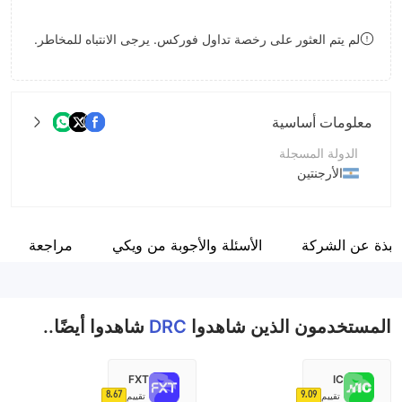
9
7
لم يتم العثور على رخصة تداول فوركس. يرجى الانتباه للمخاطر.
8
9
معلومات أساسية
الدولة المسجلة
الأرجنتين
فترة التشغيل
5-10 سنوات
نبذة عن الشركة
الأسئلة والأجوبة من ويكي
مراجعة
اسم الشركة
DÍAZ RIGANTI CEREALES SRL
المستخدمون الذين شاهدوا
DRC
شاهدوا أيضًا..
FXT
IC
8.67
9.09
تقييم
تقييم