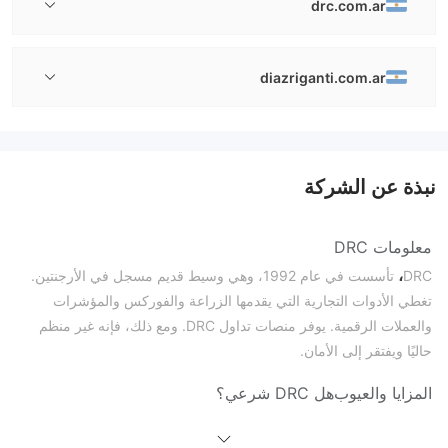
drc.com.ar
diazriganti.com.ar
نبذة عن الشركة
معلومات DRC
،
DRC
تأسست في عام 1992، وهي وسيط قديم مسجل في الأرجنتين.
تغطي الأدوات التجارية التي يقدمها الزراعة والفوركس والمؤشرات
والعملات الرقمية. يوفر منصات تداول DRC. ومع ذلك، فإنه غير منظم
حاليًا ويفتقر إلى الأمان.
المزايا والعيوب
هل DRC شرعي؟
من الواضح أن DRC، التي تم تسجيلها في عام 1992 وغير منظمة حاليًا،
غير آمنة.