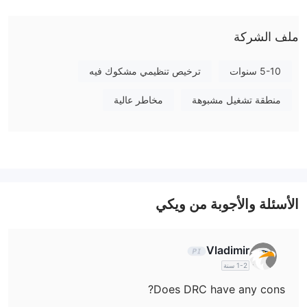
ما يمكنني التداول به على DRC؟
ملف الشركة
DRC يوفر للمتداولين فرصة التداول في الزراعة والفوركس والمؤشرات
والعملات الرقمية والخيارات.
5-10 سنوات
ترخيص تنظيمي مشكوك فيه
رسوم DRC
منطقة تشغيل مشبوهة
مخاطر عالية
بالنسبة لـ Future Agro، فإن COM.MAXIMA هو 0.25% ويتقاضى 0.1%
على DER.MARKET. بالنسبة للأسهم، فإن COM.MAXIMA هو 2%
ويتقاضى 0.08% على RIGHT.MARKET.
منصة التداول
DRC
منصة التداول هي تطبيق - DRC. هذا التطبيق متاح لأجهزة iOS و
الأسئلة والأجوبة من ويكي
Android.
Vladimir
1-2 سنة
Does DRC have any cons?