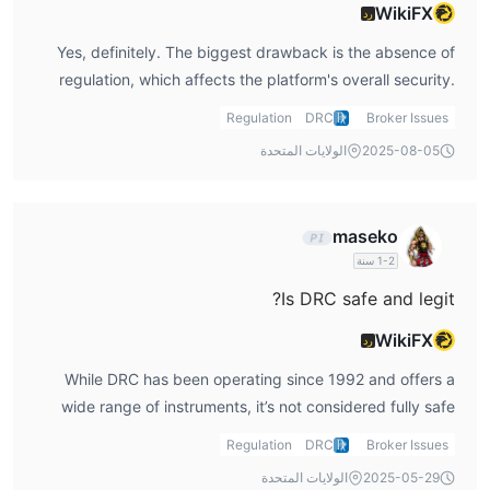
WikiFX
رد
Yes, definitely. The biggest drawback is the absence of
regulation, which affects the platform's overall security.
Also, it doesn’t offer MT4 or MT5, limiting compatibility
Regulation
DRC
Broker Issues
with industry-standard platforms.
2025-08-05
الولايات المتحدة
maseko
1-2 سنة
Is DRC safe and legit?
WikiFX
رد
While DRC has been operating since 1992 and offers a
wide range of instruments, it’s not considered fully safe
due to its unregulated status. As someone exploring
Regulation
DRC
Broker Issues
trading apps, I always prioritize regulation when
2025-05-29
الولايات المتحدة
evaluating legit brokers.