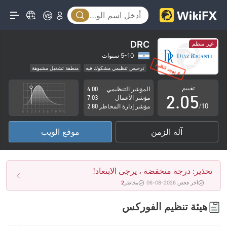
0
1
2
DRC
غير منظم
0
3
5-10 سنوات
ترخيص تنظيمي مشكوك فيه
منطقة تشغيل مشبوهة
1
4
مخاطر عالية
تقييم
المؤشر التنظيمي
4.00
2
.
0
5
مؤشر الأعمال
7.03
/10
مؤشر إدارة المخاطر
2.80
3
1
6
آلة الزمن
موقع الويب
4
2
7
5
3
8
تحذير: درجة منخفضة ، يرجى الابتعاد!
6
4
9
آخر فحص 2026-08-06
مخاطر
2
7
5
هيئة تنظيم الفوركس
8
6