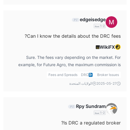
edgeisedge
1-2 سنة
Can I know the details about the DRC fees?
WikiFX
رد
Sure. The fees vary depending on the market. For
example, for Future Agro, the maximum commission is
0.25%, and for DER.MARKET, it’s 0.1%. On the equity side,
Fees and Spreads
DRC
Broker Issues
the commission can reach up to 2%, while RIGHT.MARKET
2025-05-27
الولايات المتحدة
charges around 0.08%.
Rpy Sundram
1-2 سنة
Is DRC a regulated broker?