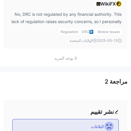
WikiFX
رد
No, DRC is not regulated by any financial authority. This
lack of regulation raises security concerns, so I personally
stay cautious when using platforms like this. If you're
Regulation
DRC
Broker Issues
planning to invest in DRC, make sure to understand the
2025-05-13
الولايات المتحدة
risks first.
لا يوجد المزيد
مراجعة
2
نشر تقييم
البلاغات