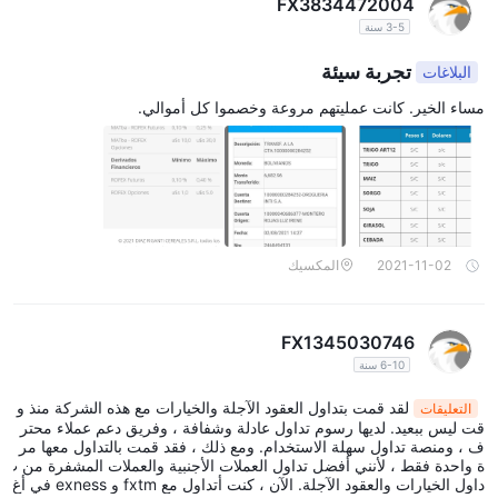
FX3834472004
3-5 سنة
تجربة سيئة
البلاغات
مساء الخير. كانت عمليتهم مروعة وخصموا كل أموالي.
2021-11-02
المكسيك
FX1345030746
6-10 سنة
لقد قمت بتداول العقود الآجلة والخيارات مع هذه الشركة منذ و
التعليقات
قت ليس ببعيد. لديها رسوم تداول عادلة وشفافة ، وفريق دعم عملاء محتر
ف ، ومنصة تداول سهلة الاستخدام. ومع ذلك ، فقد قمت بالتداول معها مر
ة واحدة فقط ، لأنني أفضل تداول العملات الأجنبية والعملات المشفرة من ت
داول الخيارات والعقود الآجلة. الآن ، كنت أتداول مع fxtm و exness في أغ