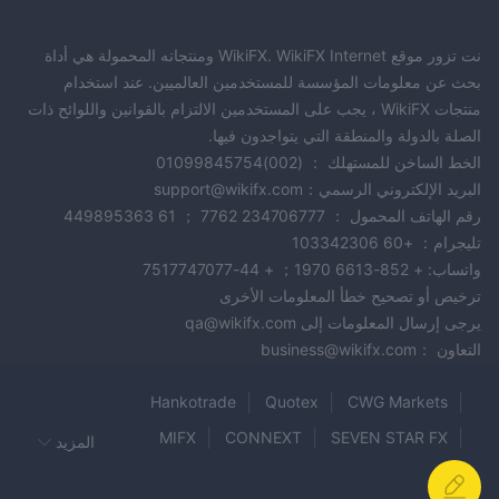
نت تزور موقع WikiFX. WikiFX Internet ومنتجاته المحمولة هي أداة
بحث عن معلومات المؤسسة للمستخدمين العالميين. عند استخدام
منتجات WikiFX ، يجب على المستخدمين الالتزام بالقوانين واللوائح ذات
الصلة بالدولة والمنطقة التي يتواجدون فيها.
الخط الساخن للمستهلك ： (002)01099845754
البريد الإلكتروني الرسمي：support@wikifx.com
رقم الهاتف المحمول ： 234706777 7762 ； 61 449895363
تليجرام： +60 103342306
واتساب: + 852-6613 1970； + 44-7517747077
ترخيص أو تصحيح خطأ المعلومات الأخرى
يرجى إرسال المعلومات إلى qa@wikifx.com
التعاون ：business@wikifx.com
Hankotrade
Quotex
CWG Markets
MIFX
CONNEXT
SEVEN STAR FX
المزيد
Philippos asset management
WAYONE CAPITAL