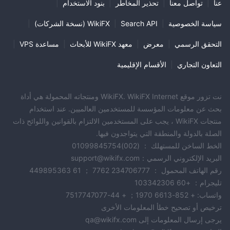
عنا
|
تواصل معنا
|
تحذير المخاطر
|
بنود الاستخدام
|
سياسة الخصوصية
|
Search API
|
WikiFX (نسخة الشركات)
|
التحقق الرسمي
|
معرض
|
معهد WikiFX للأبحاث
|
مساعدة VPS
|
التعاون التجاري
|
الأقسام الإقليمية
نت تزور موقع WikiFX. WikiFX Internet ومنتجاته المحمولة هي أداة
بحث عن معلومات المؤسسة للمستخدمين العالميين. عند استخدام
منتجات WikiFX ، يجب على المستخدمين الالتزام بالقوانين واللوائح ذات
الصلة بالدولة والمنطقة التي يتواجدون فيها.
الخط الساخن للمستهلك ： (002)01099845754
البريد الإلكتروني الرسمي：support@wikifx.com
رقم الهاتف المحمول ： 234706777 7762 ； 61 449895363
تليجرام： +60 103342306
واتساب: + 852-6613 1970； + 44-7517747077
ترخيص أو تصحيح خطأ المعلومات الأخرى
يرجى إرسال المعلومات إلى qa@wikifx.com