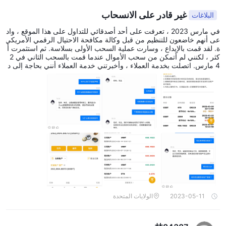
غير قادر على الانسحاب
البلاغات
في مارس 2023 ، تعرفت على أحد أصدقائي للتداول على هذا الموقع ، واد
عى أنهم خاضعون للتنظيم من قبل وكالة مكافحة الاحتيال الرقمي الأمريكي
ة. لقد قمت بالإيداع ، وسارت عملية السحب الأولى بسلاسة. ثم استثمرت أ
كثر ، لكنني لم أتمكن من سحب الأموال عندما قمت بالسحب الثاني في 2
4 مارس. اتصلت بخدمة العملاء ، وأخبرتني خدمة العملاء أنني بحاجة إلى د
فع 20٪ من ضريبة أرباح رأس المال ، وهذا لا يمكن حسمها مباشرة من الح
ساب. يجب إعادة إرساله إلى حساب آخر تحدده المنصة ، ولا يمكن استخدا
م الحساب المخصص إلا لمدة ساعتين في كل مرة ، ولكن لم يتم إصلاحه ،
يجب تغييره كل ساعتين ، وإلا لا يمكن إجراء السحب. عندما اتصلت بموظف
ي خدمة العملاء ، لم يرد أحد على الرسالة لفترة طويلة. أودعت أكثر من 2
00000 دولار أمريكي على المنصة ، وأريد فقط سحب 500 دولار أمريكي
، لقد طلبوا مني دفع أكثر من 11000 دولار أمريكي كضريبة على أرباح رأ
س المال. من الواضح أن هذا احتيال ، وآمل أن تساعدني الإدارات المعنية.
2023-05-11
الولايات المتحدة