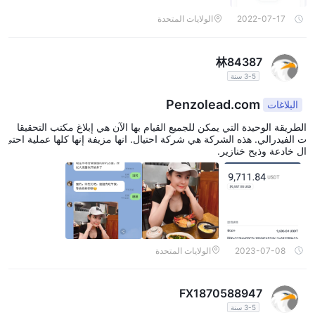
2022-07-17
الولايات المتحدة
林84387
3-5 سنة
Penzolead.com
البلاغات
الطريقة الوحيدة التي يمكن للجميع القيام بها الآن هي إبلاغ مكتب التحقيقا
ت الفيدرالي. هذه الشركة هي شركة احتيال. انها مزيفة إنها كلها عملية احتي
ال خادعة وذبح خنازير.
2023-07-08
الولايات المتحدة
FX1870588947
3-5 سنة