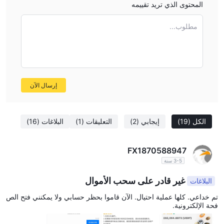
المحتوى الذي تريد تقييمه
مطلوب...
إرسال الآن
الكل
(19)
إيجابي
(2)
التعليقات
(1)
البلاغات
(16)
FX1870588947
3-5 سنة
غير قادر على سحب الأموال
البلاغات
تم خداعي. كلها عملية احتيال. الآن قاموا بحظر حسابي ولا يمكنني فتح الص
فحة الإلكترونية.