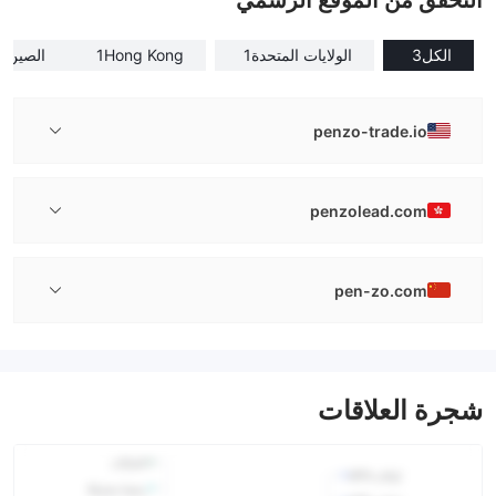
التحقق من الموقع الرسمي
الكل
3
الولايات المتحدة
1
Hong Kong
1
الصين
1
penzo-trade.io
penzolead.com
pen-zo.com
شجرة العلاقات