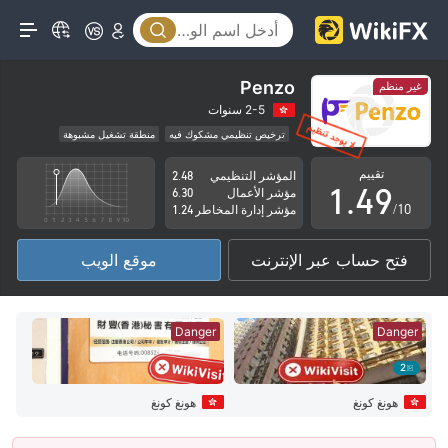
4
0
5
1
6
Penzo
غير منظم
2
7
2-5 سنوات
ترخيص تنظيمي مشكوك فيه
منطقة تشغيل مشبوهة
0
3
8
مخاطر عالية
تقييم
المؤشر التنظيمي
2.48
1
.
4
9
مؤشر الأعمال
6.30
/10
مؤشر إدارة المخاطر
1.24
2
5
فتح حساب عبر الإنترنت
موقع الويب
3
6
4
7
Danger
Danger
5
8
2
6
9
هونغ كونغ
هونغ كونغ
7