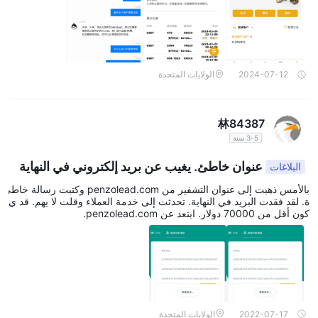
2024-07-12
الولايات المتحدة
林84387
3-5 سنة
عنوان خاطئ. يغيب عن بريد إلكتروني في النهاية
البلاغات
بالأمس ذهبت إلى عنوان التشفير من penzolead.com وكتبت رسالة خاطئ
ة. لقد فقدت البريد في النهاية. تحدثت إلى خدمة العملاء وقلت لا يهم. قد ي
كون أقل من 70000 دولار. ابتعد عن penzolead.com.
2022-07-17
الولايات المتحدة