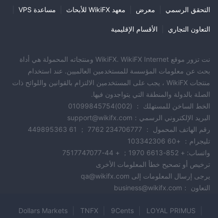
التحقق الرسمي
|
معرض
|
معهد WikiFX للأبحاث
|
مساعدة VPS
|
التعاون التجاري
|
الأقسام الإقليمية
نت تزور موقع WikiFX. WikiFX Internet ومنتجاته المحمولة هي أداة
بحث عن معلومات المؤسسة للمستخدمين العالميين. عند استخدام
منتجات WikiFX ، يجب على المستخدمين الالتزام بالقوانين واللوائح ذات
الصلة بالدولة والمنطقة التي يتواجدون فيها.
الخط الساخن للمستهلك ： (002)01099845754
البريد الإلكتروني الرسمي：support@wikifx.com
رقم الهاتف المحمول ： 234706777 7762 ； 61 449895363
تليجرام： +60 103342306
واتساب: + 852-6613 1970； + 44-7517747077
ترخيص أو تصحيح خطأ المعلومات الأخرى
يرجى إرسال المعلومات إلى qa@wikifx.com
التعاون ：business@wikifx.com
Dollars Markets
TNFX
9Cents
LOYAL PRIMUS