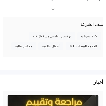
الوضع التنظيمي لـ Tattvam هو "تجاوز" لرخصة الاستشارة الاستثمارية
الخاصة به، التي تم إصدارها من قبل هيئة الأوراق المالية والسلع في دولة
الإمارات العربية المتحدة.
ملف الشركة
ما الذي يمكنني التداول به على Tattvam؟
Tattvam تقدم العديد من الأدوات التجارية، بما في ذلك أسهم الإمارات،
2-5 سنوات
ترخيص تنظيمي مشكوك فيه
وأسهم الولايات المتحدة، والفوركس، والسلع، والمؤشرات.
العلامة البيضاء MT5
أعمال عالمية
مخاطر عالية
الرافعة المالية
1:500
Tattvam تقدم رافعة مالية عالية تصل إلى
. يجب على العملاء
التفكير بعناية قبل التداول، حيث إن الرافعة المالية العالية قد تجلب
مخاطر عالية المحتمل.
رسوم Tattvam
أخبار
Tattvam لا تفرض عمولات وتقدم انتشارات تبدأ من 0 نقطة.
منصة التداول