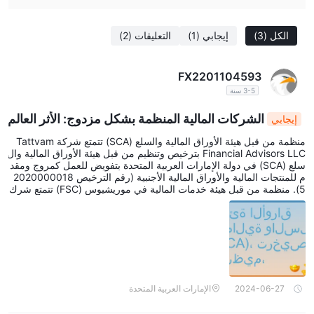
الكل
(3)
إيجابي
(1)
التعليقات
(2)
FX2201104593
3-5 سنة
الشركات المالية المنظمة بشكل مزدوج: الأثر العالم
إيجابي
ي لـ Tattvam في الإمارات العربية المتحدة وموريشيوس
منظمة من قبل هيئة الأوراق المالية والسلع (SCA) تتمتع شركة Tattvam
Financial Advisors LLC بترخيص وتنظيم من قبل هيئة الأوراق المالية وال
سلع (SCA) في دولة الإمارات العربية المتحدة بتفويض للعمل كمروج ومقد
م للمنتجات المالية والأوراق المالية الأجنبية (رقم الترخيص 2020000018
5). منظمة من قبل هيئة خدمات المالية في موريشيوس (FSC) تتمتع شرك
ة Tattvam Capital Markets Ltd بترخيص وتنظيم من قبل هيئة خدمات ال
مالية وتحمل ترخيص وسيط استثماري برقم 183299GBC ومكتب مسجل
في: The Cyberati Lounge، الطابق الأرضي، The Catalyst Silicon Av
enue، 40 Cybercity، 72201، Ebene، جمهورية موريشيوس. عنوان العم
ل: مكتب 5103، الطابق 51، برج أسبن التجاري، شارع الشيخ زايد، دبي، ا
لإمارات العربية المتحدة
2024-06-27
الإمارات العربية المتحدة