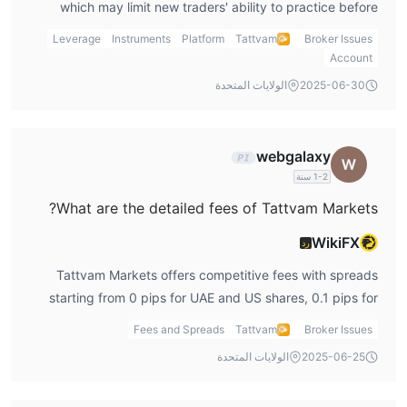
which may limit new traders' ability to practice before
committing real funds.
Leverage
Instruments
Platform
Tattvam
Broker Issues
Account
2025-06-30
الولايات المتحدة
webgalaxy
1-2 سنة
What are the detailed fees of Tattvam Markets?
WikiFX
رد
Tattvam Markets offers competitive fees with spreads
starting from 0 pips for UAE and US shares, 0.1 pips for
forex, and 0.8 pips for indices. There are no commissions
Fees and Spreads
Tattvam
Broker Issues
for most asset types, but there are swap rates that apply
2025-06-25
الولايات المتحدة
to forex, metals, bonds, and CFDs on commodities. Swap
rates triple on Wednesday and Friday nights.