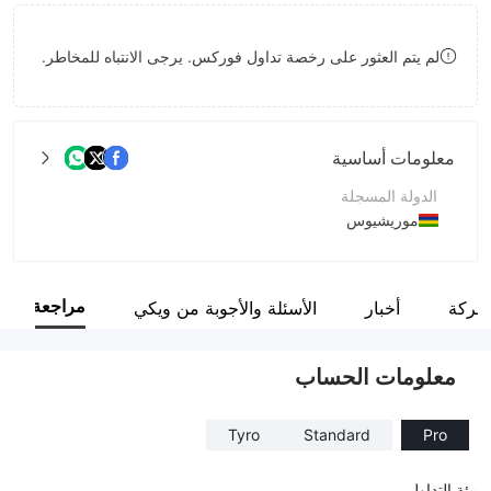
9
8
لم يتم العثور على رخصة تداول فوركس. يرجى الانتباه للمخاطر.
9
معلومات أساسية
الدولة المسجلة
موريشيوس
فترة التشغيل
2-5 سنوات
مراجعة
لشركة
أخبار
الأسئلة والأجوبة من ويكي
اسم الشركة
Tattvam Capital Markets Ltd
معلومات الحساب
Tyro
Standard
Pro
بيئة التداول