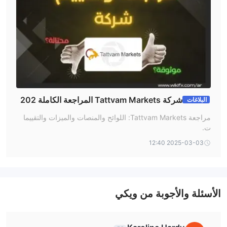
الإيداع والسحب
Tattvam لا تفرض رسومًا على الإيداع والسحب، وتدعم الإيداعات
والسحوبات عبر التحويل البنكي وبطاقات الائتمان/الخصم
Visa/MasterCard بالدرهم الإماراتي والدولار الأمريكي.
شركة Tattvam Markets المراجعة الكاملة 202
البلاغات
5 : موثوقة أم احتيال ؟
مراجعة Tattvam Markets: اللوائح والمنصات والميزات والتقييما
ت.
2025-03-03 12:40
الأسئلة والأجوبة من ويكي