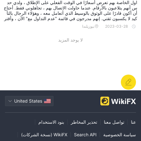
اول الخاصة بهم تعرض أسعارًا في الوقت الفعلي على الإطلاق ، ولدي حد
س أنهم يتلاعبون بالأرقام. عندما حاولت الاتصال بهم ، تجاهلوني فقط. أحتاج
أن أكون قادرًا على الوثوق بالوسيط الذي أتعامل معه ، وهؤلاء الرجال بالتأ
كيد لا يكسبون ثقتي. إنهم مدرجون في قائمة "عدم التداول مع" الآن ، وأقتر
ح أن تفعل الشيء نفسه
2023-03-28
نيوزيلندا
لا يوجد المزيد
United States
عنا
|
تواصل معنا
|
تحذير المخاطر
|
بنود الاستخدام
|
سياسة الخصوصية
|
Search API
|
WikiFX (نسخة الشركات)
|