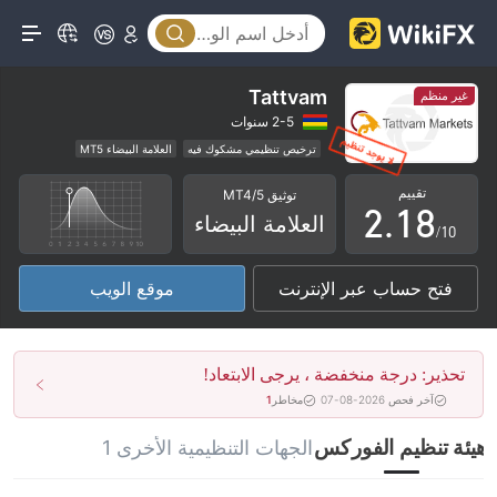
3
4
5
Tattvam
غير منظم
0
6
2-5 سنوات
ترخيص تنظيمي مشكوك فيه
العلامة البيضاء MT5
1
0
7
أعمال عالمية
مخاطر عالية
تقييم
توثيق MT4/5
2
.
1
8
العلامة البيضاء
/10
3
2
9
فتح حساب عبر الإنترنت
موقع الويب
4
3
5
4
تحذير: درجة منخفضة ، يرجى الابتعاد!
6
5
آخر فحص 2026-08-07
مخاطر
1
7
6
هيئة تنظيم الفوركس
الجهات التنظيمية الأخرى 1
8
7