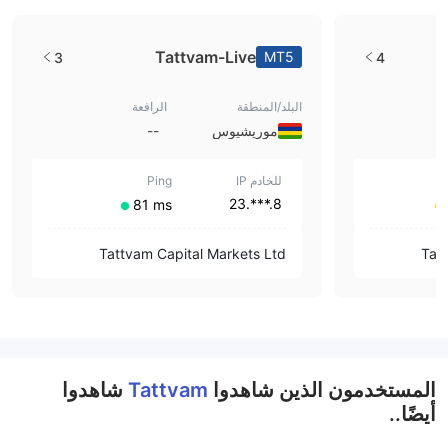
Tattvam-Live
MT5
3
4
البلد/المنطقة
الرافعة
موريشيوس
--
للخادم IP
Ping
8.***.23
⁦81 ms⁩
Tattvam Capital Markets Ltd
Tat
المستخدمون الذين شاهدوا
Tattvam
شاهدوا
أيضًا..