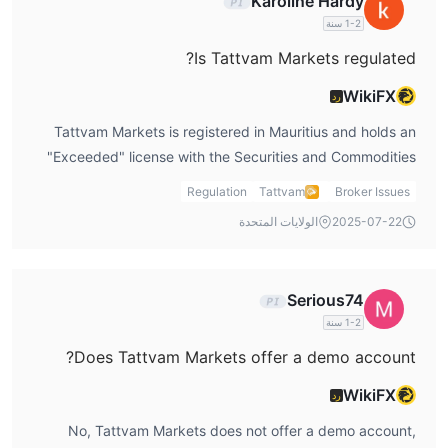
Karoline Hardy
1-2 سنة
Is Tattvam Markets regulated?
WikiFX
رد
Tattvam Markets is registered in Mauritius and holds an
"Exceeded" license with the Securities and Commodities
Authority (SCA). However, it currently does not hold a valid
Regulation
Tattvam
Broker Issues
regulation. Traders should be aware of the associated
2025-07-22
الولايات المتحدة
risks when using this broker.
Serious74
1-2 سنة
Does Tattvam Markets offer a demo account?
WikiFX
رد
No, Tattvam Markets does not offer a demo account,