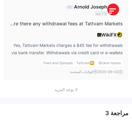
Arnold Joseph
1-2 سنة
Are there any withdrawal fees at Tattvam Markets?
WikiFX
رد
Yes, Tattvam Markets charges a $45 fee for withdrawals
via bank transfer. Withdrawals via credit card or e-wallets
are processed without additional fees.
Fees and Spreads
Tattvam
Broker Issues
2025-06-02
الولايات المتحدة
لا يوجد المزيد
مراجعة
3