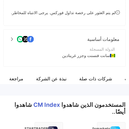
9
7
8
لم يتم العثور على رخصة تداول فوركس. يرجى الانتباه للمخاطر.
8
9
9
معلومات أساسية
الدولة المسجلة
سانت فنسنت وجزر غرينادين
فترة التشغيل
2-5 سنوات
ت
شركات ذات صلة
نبذة عن الشركة
مراجعة
اسم الشركة
CM Index LTD
المستخدمون الذين شاهدوا
CM Index
شاهدوا
أيضًا..
STARTRADER
fpmarkets