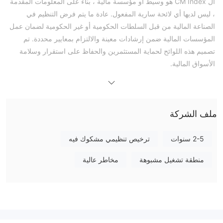
ال CM Index هو وسيط أو مؤسسة مالية ، بناءً على المعلومات المقدمة
، ليس لديها أي لائحة سارية المفعول. عادة ما يتم فرض التنظيم في
الصناعة المالية من قبل السلطات الحكومية أو غير الحكومية لضمان عمل
المؤسسات المالية ضمن إرشادات معينة والالتزام بمعايير محددة. تم
تصميم هذه اللوائح لحماية المستثمرين والحفاظ على استقرار وسلامة
الأسواق المالية.
CM Indexيوفر الوصول إلى الأسواق المالية المختلفة ، بما في ذلك سوق
الفوركس والمعادن الثمينة والأساسية وأسواق الطاقة. سوق الفوركس هو
أكبر سوق مالي عالميًا ، حيث يوفر فرصًا للربح من التقلبات في أسعار
ملف الشركة
الصرف بين العملات. يتيح تداول المعادن الثمينة والأساسية للمستثمرين
التحوط ضد التضخم وعدم اليقين الاقتصادي. توفر أسواق الطاقة ، بما في
ذلك النفط والغاز الطبيعي ، فرصًا للاستفادة من تقلبات الأسعار التي تتأثر
2-5 سنوات
ترخيص تنظيمي مشكوك فيه
بديناميكيات العرض والطلب والأحداث الجيوسياسية.
منطقة تشغيل مشبوهة
مخاطر عالية
يوفر الوسيط ثلاثة أنواع من حسابات التداول الحية: مكافأة الإيداع
والرافعة المالية و ECN Raw. لكل نوع حساب ميزاته ومتطلباته الخاصة ،
مما يلبي تفضيلات واستراتيجيات التداول المختلفة. يقدم حساب بونص
الإيداع بونص إيداع بنسبة 50٪ ، بينما يوفر حساب الرافعة المالية رافعة
مالية عالية تبلغ 1: 8888. يقدم حساب ECN Raw صفر سبريد يبدأ من 0.1