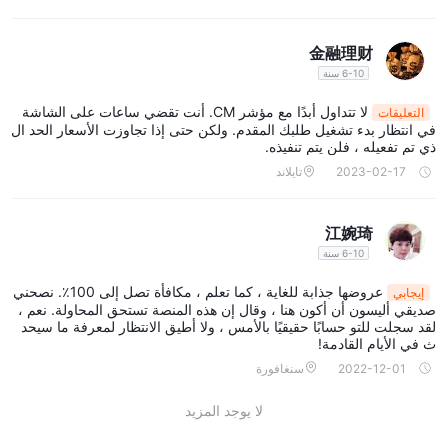
المؤسسات المالية ضمن إرشادات معينة والالتزام بمعايير محددة. تم
تصميم هذه اللوائح لحماية المستثمرين والحفاظ على استقرار وسلامة
الأسواق المالية.
金融理财
6-10 سنة
أدوات السوق
لا تتداول أبدًا مع مؤشر CM. أنت تقضي ساعات على الشاشة
التعليقات
CM Indexتعلن أنها تقدم بشكل أساسي ثلاث فئات مختلفة من الأصول
في انتظار بدء تشغيل طلبك المقدم. ولكن حتى إذا تجاوزت الأسعار الحد ال
في الأسواق المالية ، بما في ذلك العملات الأجنبية والمعادن الثمينة
ذي تم تفعيله ، فلن يتم تنفيذه.
والأساسية والطاقات.
2023-02-17
تايلاند
فوركس:
CM Indexيوفر الوصول إلى سوق الفوركس ، مما يسمح
للعملاء بتداول مجموعة واسعة من أزواج العملات. يتضمن تداول العملات
江婉琦
الأجنبية شراء وبيع العملات ، وهو أكبر سوق مالي على مستوى العالم ، مع
6-10 سنة
ارتفاع السيولة وحجم التداول. يوفر هذا السوق الفرصة للاستفادة من
عروضها جذابة للغاية ، كما تعلم ، مكافأة تصل إلى 100٪. نصحني
إيجابي
التقلبات في أسعار الصرف بين العملات المختلفة.
صديقي أليسون أن أكون هنا ، وقال إن هذه المنصة تستحق المحاولة. نعم ،
المعادن الثمينة والأساسية:
CM Indexتقدم تجارة المعادن الثمينة
لقد سجلت للتو حسابًا حقيقيًا بالأمس ، ولا أطيق الانتظار لمعرفة ما سيحد
ث في الأيام القادمة!
والأساسية مثل الذهب والفضة والبلاتين والنحاس وغيرها. غالبًا ما يُنظر إلى
2022-12-01
سنغافورة
هذه المعادن على أنها أصول ملاذ آمن ويمكن أن تعمل كتحوط ضد التضخم
أو عدم اليقين الاقتصادي. يسمح تداول المعادن للمستثمرين بالمضاربة
لا يوجد المزيد
على تحركات أسعار هذه السلع.
الطاقات:
CM Indexكما يوفر فرصًا تجارية في أسواق الطاقة ، بما في