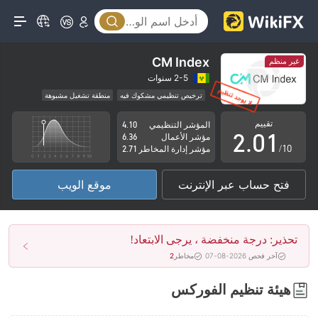
CM Index
غير منظم
0
2-5 سنوات
ترخيص تنظيمي مشكوك فيه
منطقة تشغيل مشبوهة
1
0
مخاطر عالية
تقييم
المؤشر التنظيمي
4.10
2
.
0
1
مؤشر الأعمال
6.36
/10
مؤشر إدارة المخاطر
2.71
3
1
2
فتح حساب عبر الإنترنت
موقع الويب
4
2
3
5
3
4
تحذير: درجة منخفضة ، يرجى الابتعاد!
6
4
5
آخر فحص 2026-08-07
مخاطر
2
7
5
6
هيئة تنظيم الفوركس
8
6
7