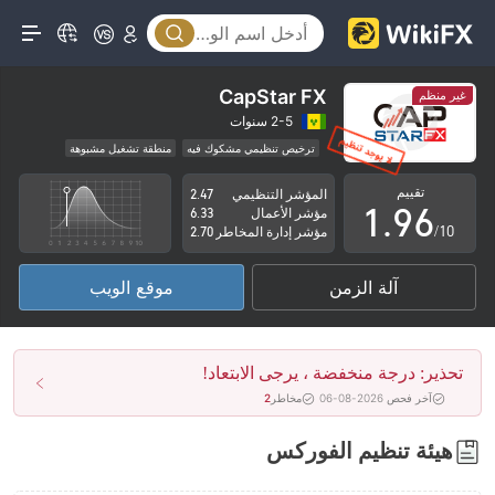
4
1
5
2
6
3
CapStar FX
غير منظم
7
4
2-5 سنوات
ترخيص تنظيمي مشكوك فيه
منطقة تشغيل مشبوهة
0
8
5
مخاطر عالية
تقييم
المؤشر التنظيمي
2.47
1
.
9
6
مؤشر الأعمال
6.33
/10
مؤشر إدارة المخاطر
2.70
2
7
آلة الزمن
موقع الويب
3
8
4
9
تحذير: درجة منخفضة ، يرجى الابتعاد!
5
آخر فحص 2026-08-06
مخاطر
2
6
هيئة تنظيم الفوركس
7