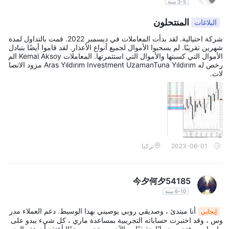
3-5 سنة
المنتحلون
البلاغات
شركة احتيالية. لقد بدأت المعاملات في ديسمبر 2022. قمت بالتداول لمدة
شهرين تقريبًا. لم يسحبوا الأموال لجميع أنواع الأعذار. لقد قاموا أيضًا بتبادل
الأموال التي كسبتها والأموال التي استثمرتها. المعاملات Kemal Aksoy الم
رخص له Aras Yıldırım Investment UzamanTuna Yıldırım مزود الاتصا
لات.
2023-06-01
تركيا
今夕何夕54185
6-10 سنة
أنا مبتدئ ، وصديقي روبي يوصيني بهذا الوسيط. دعم العملاء مدر
إيجابي
وس ، وقد اختبرت حساباته التجريبية بمساعدة ماري ، كل شيء يبدو على
ما يرام ، وفتحت حسابًا حقيقيًا به الآن ... متحمس جدًا! أعتقد أن هذه المنص