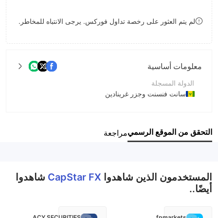
8
لم يتم العثور على رخصة تداول فوركس. يرجى الانتباه للمخاطر.
9
معلومات أساسية
الدولة المسجلة
سانت فنسنت وجزر غرينادين
فترة التشغيل
2-5 سنوات
التحقق من الموقع الرسمي
مراجعة
اسم الشركة
CapStar FX Limited
المستخدمون الذين شاهدوا
CapStar FX
شاهدوا
أيضًا..
ACY SECURITIES
fpmarkets