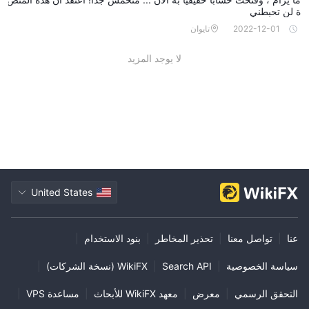
ة لن تحبطني
2022-12-01
تايوان
لا يوجد المزيد
United States
عنا
|
تواصل معنا
|
تحذير المخاطر
|
بنود الاستخدام
|
سياسة الخصوصية
|
Search API
|
WikiFX (نسخة الشركات)
|
التحقق الرسمي
|
معرض
|
معهد WikiFX للأبحاث
|
مساعدة VPS
|