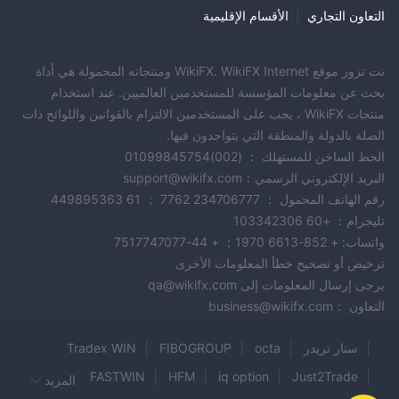
التعاون التجاري
|
الأقسام الإقليمية
نت تزور موقع WikiFX. WikiFX Internet ومنتجاته المحمولة هي أداة
بحث عن معلومات المؤسسة للمستخدمين العالميين. عند استخدام
منتجات WikiFX ، يجب على المستخدمين الالتزام بالقوانين واللوائح ذات
الصلة بالدولة والمنطقة التي يتواجدون فيها.
الخط الساخن للمستهلك ： (002)01099845754
البريد الإلكتروني الرسمي：support@wikifx.com
رقم الهاتف المحمول ： 234706777 7762 ； 61 449895363
تليجرام： +60 103342306
واتساب: + 852-6613 1970； + 44-7517747077
ترخيص أو تصحيح خطأ المعلومات الأخرى
يرجى إرسال المعلومات إلى qa@wikifx.com
التعاون ：business@wikifx.com
ستار تريدر
octa
FIBOGROUP
Tradex WIN
FASTWIN
HFM
iq option
Just2Trade
المزيد