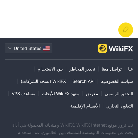
United States
عنا
|
تواصل معنا
|
تحذير المخاطر
|
بنود الاستخدام
|
سياسة الخصوصية
|
Search API
|
WikiFX (نسخة الشركات)
|
التحقق الرسمي
|
معرض
|
معهد WikiFX للأبحاث
|
مساعدة VPS
|
التعاون التجاري
|
الأقسام الإقليمية
نت تزور موقع WikiFX. WikiFX Internet ومنتجاته المحمولة هي أداة
بحث عن معلومات المؤسسة للمستخدمين العالميين. عند استخدام