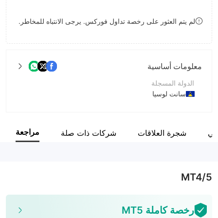
9
7
لم يتم العثور على رخصة تداول فوركس. يرجى الانتباه للمخاطر.
8
9
معلومات أساسية
الدولة المسجلة
سانت لوسيا
فترة التشغيل
2-5 سنوات
مراجعة
مي
شجرة العلاقات
شركات ذات صلة
اسم الشركة
Zetta Capital Ltd
MT4/5
رخصة كاملة MT5