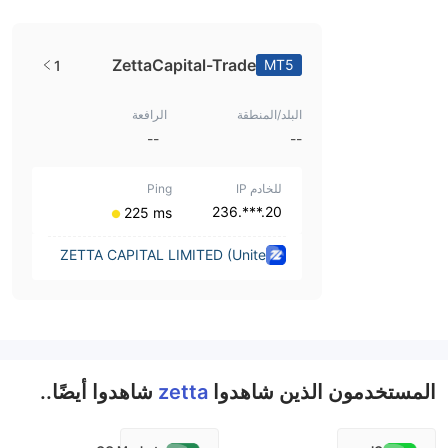
ZettaCapital-Trade
MT5
1
البلد/المنطقة
الرافعة
--
--
للخادم IP
Ping
20.***.236
⁦225 ms⁩
ZETTA CAPITAL LIMITED (Unite
d Kingdom)
المستخدمون الذين شاهدوا
zetta
شاهدوا أيضًا..