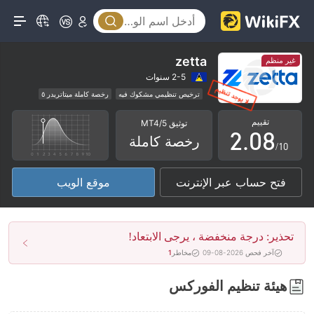
3
4
5
zetta
غير منظم
0
6
2-5 سنوات
ترخيص تنظيمي مشكوك فيه
رخصة كاملة ميتاتريدر ٥
1
7
الوسطاء الإقليميون
مخاطر عالية
تقييم
توثيق MT4/5
2
.
0
8
رخصة كاملة
/10
3
1
9
فتح حساب عبر الإنترنت
موقع الويب
4
2
5
3
تحذير: درجة منخفضة ، يرجى الابتعاد!
6
4
آخر فحص 2026-08-09
مخاطر
1
7
5
هيئة تنظيم الفوركس
8
6