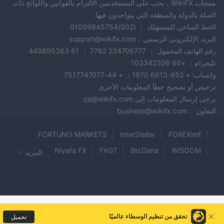
منتجات WikiFX ، يجب على المستخدمين الالتزام بالقوانين واللوائح ذات
الصلة بالدولة والمنطقة التي يتواجدون فيها.
الخط الساخن للمستهلك ： (002)01099845754
البريد الإلكتروني الرسمي：support@wikifx.com
رقم الهاتف المحمول ： 234706777 7762 ； 61 449895363
تليجرام： +60 103342306
واتساب: + 852-6613 1970； + 44-7517747077
ترخيص أو تصحيح خطأ المعلومات الأخرى
يرجى إرسال المعلومات إلى qa@wikifx.com
التعاون ：business@wikifx.com
FORTUNO MARKETS
InterStellar
FOREXimf
Niyafa FX
FXGT
BtcDana
WISDOM
المزيد
E TRADE
GTC MARKETS
MRG MEGA BERJANGKA
Onenfx
FX Capital
Coininvest
THE ULTIMA
MoneyTrade Fx
Bibgold
MSL
SP Markets
ALKHAIR CAPITAL
GTI Markets
تحقق من تنظيم الوسطاء عالميًا
تحميل