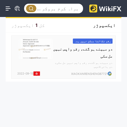
ایکسپوژر
کل
1
ایکسپوژر
رقم نکالنا ممکن نہیں ہے۔
دو مہینے ہو گئے، رقم واپس نہیں
مل سکی
دو مہینے ہو گئے، رقم واپس نہیں مل سکی،
دی ہائی لاجیس
2022-09-15
XIAOKANRENSHENG87721