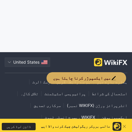
United States
میں ایکسپوژر کرنا چاہتا ہوں
ہمارے بارے میں
|
ہم سے رابطہ کریں
|
رسک الرٹ
|
استعمال کی شرائط
|
پرائیویسی اسٹیٹمنٹ
|
تلاش کال۔
|
انٹرپرائز ورژن (WIKIFX نمبر)
|
سرکاری تصدیق
|
ایکسپوزیوشن
|
WIKIFX ریسرچ انسٹی ٹیوٹ
|
عالمی بروکر ریگولیشن چیک کرنے والا ایپ
ڈاؤن لوڈ کریں
VPS استعمال کی مدد
|
کاروباری تعاون
|
علاقائی تقسیم