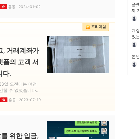
플랫
홍콩
2024-01-02
제 
금 
프리미엄
계정
았는
락했
고, 거래계좌가
본인
랫폼의 고객 서
니다.
 23일 오전에는 여전
인할 수 없었습니다.
랫폼입니다.
홍콩
2023-07-19
호를 위한 입금,