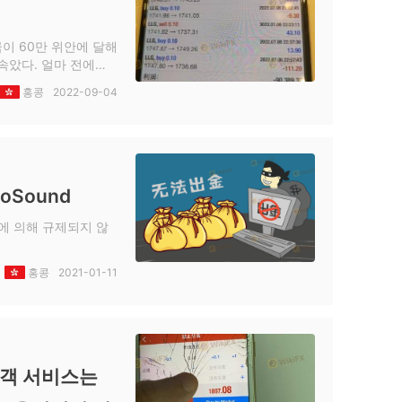
금이 60만 위안에 달해
속았다. 얼마 전에는
서 불법이라고 친구들로
홍콩
2022-09-04
oSound
국에 의해 규제되지 않
홍콩
2021-01-11
고객 서비스는