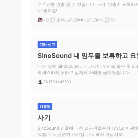
수수료를 인출 할 수 없습니다. 사기. 인출이 도착하지
나 찢어짐!
꧁꫞꯭BAN꯭KE꯭TANG꯭YE꯭TIAN꯭꫞꧂
기타 신고
SinoSound 내 임무를 보류하고 
나는 요원 SinoSound . 내 고객이 수익을 올린 후 Si
액세스하지 못하고 심지어 거래를 금지했습니다.
FX1703445699
해결됨
사기
SinoSound 인출에 대한 접근권을주지 않았으며 
았습니다. 단순히 사기입니다. 속지 마십시오.