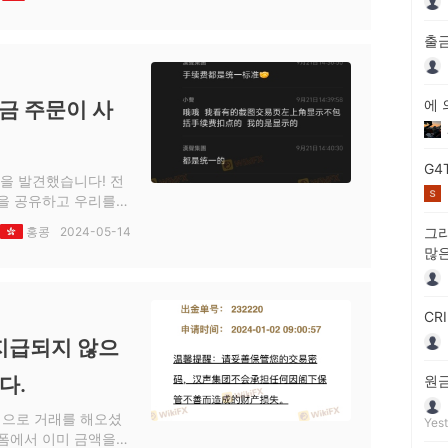
때까지요. 고객 서비스
고 했어요. 여러분,
출금
에 
금 주문이 사
G4
임을 발견했습니다! 전
을 공유하고 우리를
 사람들이 외환 거래를
홍콩
2024-05-14
그리
이라고 말했고, 그럼
많은
0의 고정 스프레드를
문은 약간의 이익을 얻
포지션을 추가합니다.
CR
우리를 미친 듯이 클릭
지급되지 않으
다.
원금
적으로 거래를 해오셨
Yest
폼에서 이미 금액을