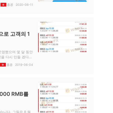
홍콩
2020-06-11
으로 고객의 1
 운영했으며 몇 달 동안
것을 다시 만들 겠다는
했고 결국 160 만
홍콩
2019-06-04
회사에 불만을 제기하
계속해서 전화를 걸고
해달라고 요청했습니다.
속 연락을 취했습니다.
콩 한센으로 갔고 접수
지만 1 주일 동안 홍
000 RMB를
성실하고 입소문이 없었
화 당국에보고합니다.
습니다. 그들은 8 월