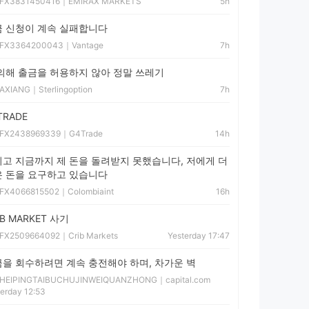
FX3831450416｜
EMIRAX MARKETS
5h
 신청이 계속 실패합니다
FX3364200043｜
Vantage
7h
의해 출금을 허용하지 않아 정말 쓰레기
AXIANG｜
Sterlingoption
7h
TRADE
FX2438969339｜
G4Trade
14h
고 지금까지 제 돈을 돌려받지 못했습니다, 저에게 더
 돈을 요구하고 있습니다
FX4066815502｜
Colombiaint
16h
IB MARKET 사기
FX2509664092｜
Crib Markets
Yesterday 17:47
을 회수하려면 계속 충전해야 하며, 차가운 벽
HEIPINGTAIBUCHUJINWEIQUANZHONG｜
capital.com
erday 12:53