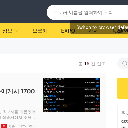
Switch to browser defa
정보
브로커
EXPO
시세
총
15
건 신고
에게서 1700
같은 초보자를 괴롭혔어
최
한 상승세에서 숏을 걸
정지
까지 기다리라고, 다음
홍콩
2025-09-18