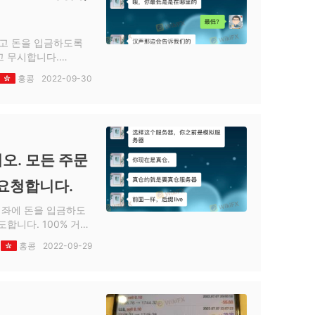
하고 돈을 입금하도록
고 무시합니다.
매하므로 대리인은 부적
홍콩
2022-09-30
할 이유가 있고 대리
안 내 계좌에서 3700
달라고 요청했지만 나
양한 개인 계정입니다.
 있습니다. 모두가 속
길 바랍니다.
오. 모든 주문
 요청합니다.
 계좌에 돈을 입금하도
합니다. 100% 거짓
홍콩
2022-09-29