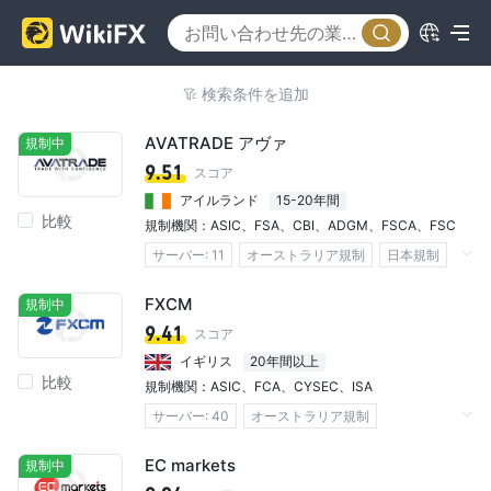
検索条件を追加
AVATRADE アヴァ
規制中
9.51
スコア
アイルランド
15-20年間
比較
規制機関：
ASIC
、
FSA
、
CBI
、
ADGM
、
FSCA
、
FSC
サーバー: 11​
オーストラリア規制
日本規制
アイルランド規制
アラブ首長国連邦規制
FXCM
規制中
南アフリカ規制
バージン諸島規制
9.41
スコア
STP実行ライセンス
FX取引ライセンス (EP)
イギリス
20年間以上
比較
マーケットメイキングライセンス（MM）
規制機関：
ASIC
、
FCA
、
CYSEC
、
ISA
MT4フルライセンス
MT5フルライセンス
サーバー: 40​
オーストラリア規制
自社開発
グローバル展開
イギリス規制
キプロス規制
イスラエル規制
EC markets
規制中
マーケットメイキングライセンス（MM）