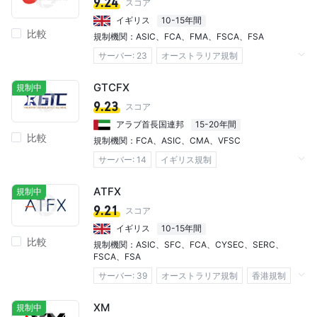
9.24
スコア
証券取引ライセンス (AGN)
イギリス
10-15年間
比較
MT4フルライセンス
自社開発
規制機関：
ASIC
、
FCA
、
FMA
、
FSCA
、
FSA
リージョナルブローカー
サーバー: 23​
オーストラリア規制
イギリス規制
ニュージーランド規制
GTCFX
規制中
南アフリカ規制
セイシェル規制
9.23
スコア
マーケットメイキングライセンス（MM）
アラブ首長国連邦
15-20年間
比較
デリバティブ取引ライセンス (EP)
規制機関：
FCA
、
ASIC
、
CMA
、
VFSC
MT4フルライセンス
MT5フルライセンス
サーバー: 14​
イギリス規制
自社開発
オーストラリア規制
アラブ首長国連邦規制
ATFX
規制中
バヌアツ規制
9.21
スコア
マーケットメイキングライセンス（MM）
イギリス
10-15年間
比較
STP実行ライセンス
規制機関：
ASIC
、
SFC
、
FCA
、
CYSEC
、
SERC
、
FSCA
、
FSA
デリバティブ取引ライセンス (EP)
サーバー: 39​
オーストラリア規制
香港規制
FX取引ライセンス (EP)
MT5フルライセンス
イギリス規制
キプロス規制
カンボジア規制
MT4フルライセンス
cTrader
自社開発
XM
規制中
南アフリカ規制
セイシェル規制