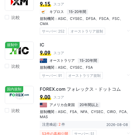
9.15
スコア
マーケットメイキングライセンス（MM）
キプロス
15-20年間
比較
法人向けマーケットメイキングライセンス
規制機関：
ASIC
、
CYSEC
、
DFSA
、
FSCA
、
FSC
、
（MM）
CMA
STP実行ライセンス
サーバー: 252​
オーストラリア規制
デリバティブ取引ライセンス (EP)
キプロス規制
アラブ首長国連邦規制
IC
規制中
MT4フルライセンス
南アフリカ規制
ケニア規制
MT5フルライセンス
ベリーズ規制
9.09
スコア
自社開発
マーケットメイキングライセンス（MM）
リージョナルブローカー
オーストラリア
15-20年間
比較
デリバティブ取引ライセンス (MM)
規制機関：
ASIC
、
CYSEC
、
FSA
デリバティブ取引ライセンス (EP)
サーバー: 91​
オーストラリア規制
STP実行ライセンス
証券取引ライセンス (EP)
キプロス規制
セイシェル規制
FOREX.com フォレックス・ドットコム
国内規制
MT4フルライセンス
MT5フルライセンス
マーケットメイキングライセンス（MM）
9.00
スコア
自社開発
グローバル展開
デリバティブ取引ライセンス (MM)
アメリカ合衆国
20年間以上
比較
デリバティブ取引ライセンス (EP)
規制機関：
ASIC
、
FSA
、
NFA
、
CYSEC
、
CIRO
、
FCA
、
MAS
MT4フルライセンス
MT5フルライセンス
注意喚起:
2
件
2026-08-08
cTrader
自社開発
グローバル展開
53件の真相公開
サーバー: 51​