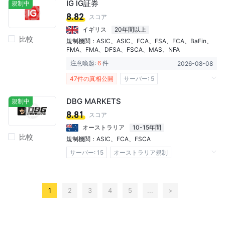
IG IG証券
規制中
ニュージーランド規制
キプロス規制
8.82
スコア
マーケットメイキングライセンス（MM）
イギリス
20年間以上
比較
デリバティブ取引ライセンス (MM)
規制機関：
ASIC
、
ASIC
、
FCA
、
FSA
、
FCA
、
BaFin
、
FMA
、
FMA
、
DFSA
、
FSCA
、
MAS
、
NFA
MT4フルライセンス
ホワイトラベルMT5
注意喚起:
6
件
2026-08-08
自社開発
グローバル展開
ハイリスクレベル
47件の真相公開
サーバー: 5​
オーストラリア規制
日本規制
イギリス規制
DBG MARKETS
規制中
ドイツ規制
ニュージーランド規制
8.81
スコア
アラブ首長国連邦規制
シンガポール規制
オーストラリア
10-15年間
比較
マーケットメイキングライセンス（MM）
規制機関：
ASIC
、
FCA
、
FSCA
FX取引ライセンス (EP)
サーバー: 15​
オーストラリア規制
デリバティブ取引ライセンス (MM)
イギリス規制
南アフリカ規制
デリバティブ取引ライセンス (EP)
マーケットメイキングライセンス（MM）
1
2
3
4
5
...
>
MT4フルライセンス
MT5フルライセンス
法人向けSTP実行ライセンス
自社開発
グローバル展開
FX取引ライセンス (EP)
MT4フルライセンス
オーストラリアマーケットメイキングライセンス