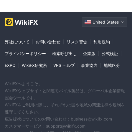
MT5フルライセンス
グローバル展開
（MM）取消済み
ニュージーランドマーケットメイキングライセン
ス（MM）取消済み
United States
南アフリカデリバティブ取引ライセンス (EP)取消
済み
ハイリスクレベル
弊社について
|
お問い合わせ
|
リスク警告
|
利用規約
|
プライバシーポリシー
|
検索呼び出し
|
企業版
|
公式検証
|
EXPO
|
WikiFX研究所
|
VPS ヘルプ
|
事業協力
|
地域区分
WikiFXへようこそ。
WikiFXウェブサイトと関連モバイル製品は、グローバル企業情報
照会ツールです。
WikiFXをご利用の際に、それぞれの国や地域の関連法律や規制を
遵守してください。
広告提携についてのお問い合わせ：business@wikifx.com
カスタマーサービス：support@wikifx.com