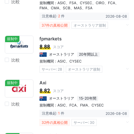
比較
デリバティブ取引ライセンス (EP)
規制機関：
ASIC
、
FSA
、
CYSEC
、
CIRO
、
FCA
、
FMA
、
CMA
、
SCB
、
MAS
、
FSA
デリバティブ取引ライセンス (AGN)
自社開発
注意喚起:
2
件
2026-08-08
グローバル展開
37件の真相公開
オーストラリア規制
オーストラリアSTP実行ライセンス取消済み
日本規制
キプロス規制
イギリス規制
香港マーケットメイキングライセンス（MM）取
fpmarkets
規制中
消済み
カナダ規制
ニュージーランド規制
8.88
スコア
ハイリスクレベル
アラブ首長国連邦規制
シンガポール規制
オーストラリア
20年間以上
比較
バハマ規制
セイシェル規制
規制機関：
ASIC
、
CYSEC
マーケットメイキングライセンス（MM）
サーバー: 28​
オーストラリア規制
STP実行ライセンス
FX取引ライセンス (EP)
キプロス規制
Axi
規制中
デリバティブ取引ライセンス (MM)
マーケットメイキングライセンス（MM）
8.82
スコア
デリバティブ取引ライセンス (EP)
自社開発
デリバティブ取引ライセンス (STP)
オーストラリア
15-20年間
グローバル展開
ハイリスクレベル
比較
MT4フルライセンス
MT5フルライセンス
規制機関：
ASIC
、
FCA
、
FMA
、
CYSEC
オフショア規制
cTrader
自社開発
グローバル展開
注意喚起:
1
件
2026-08-08
32件の真相公開
サーバー: 30​
オーストラリア規制
イギリス規制