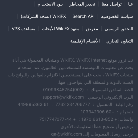
عنا
|
تواصل معنا
|
تحذير المخاطر
|
بنود الاستخدام
|
سياسة الخصوصية
|
Search API
|
WikiFX (نسخة الشركات)
|
التحقق الرسمي
|
معرض
|
معهد WikiFX للأبحاث
|
مساعدة VPS
|
التعاون التجاري
|
الأقسام الإقليمية
نت تزور موقع WikiFX. WikiFX Internet ومنتجاته المحمولة هي أداة
بحث عن معلومات المؤسسة للمستخدمين العالميين. عند استخدام
منتجات WikiFX ، يجب على المستخدمين الالتزام بالقوانين واللوائح ذات
الصلة بالدولة والمنطقة التي يتواجدون فيها.
الخط الساخن للمستهلك ： (002)01099845754
البريد الإلكتروني الرسمي：support@wikifx.com
رقم الهاتف المحمول ： 234706777 7762 ； 61 449895363
تليجرام： +60 103342306
واتساب: + 852-6613 1970； + 44-7517747077
ترخيص أو تصحيح خطأ المعلومات الأخرى
يرجى إرسال المعلومات إلى qa@wikifx.com