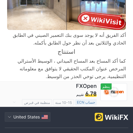
أكد الفريق أنه لا يوجد سوى بنك التعمير الصيني في الطابق
الحادي والثلاثين بعد أن نظر حول الطابق بأكمله.
استنتاج
كما أكد المساح بعد المساح الميداني ، الوسيط الأسترالي
المرخص عنوان المكتب الحقيقي لا يتوافق مع معلوماته
التنظيمية. يرجى توخي الحذر من الوسيط.
FXOpen
ينظم
6.78
تقييم
حساب ECN
10-15 سنة
منظمة في قبرص
صناعة السوق (MM)
رخصة كاملة ميتاتريدر ٤
United States
الوسطاء الإقليميون
مخاطر عالية