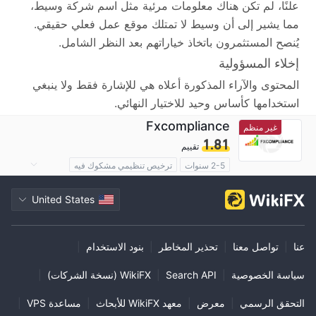
علنًا، لم تكن هناك معلومات مرئية مثل اسم شركة وسيط،
مما يشير إلى أن وسيط لا تمتلك موقع عمل فعلي حقيقي.
يُنصح المستثمرون باتخاذ خياراتهم بعد النظر الشامل.
إخلاء المسؤولية
المحتوى والآراء المذكورة أعلاه هي للإشارة فقط ولا ينبغي
استخدامها كأساس وحيد للاختيار النهائي.
Fxcompliance
غير منظم
1.81
تقييم
2-5 سنوات
ترخيص تنظيمي مشكوك فيه
منطقة تشغيل مشبوهة
مخاطر عالية
United States
عنا
|
تواصل معنا
|
تحذير المخاطر
|
بنود الاستخدام
|
سياسة الخصوصية
|
Search API
|
WikiFX (نسخة الشركات)
|
التحقق الرسمي
|
معرض
|
معهد WikiFX للأبحاث
|
مساعدة VPS
|