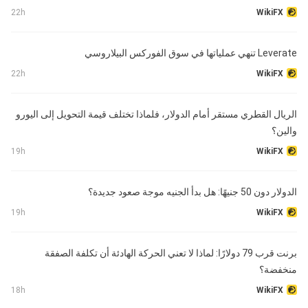
22h
WikiFX
Leverate تنهي عملياتها في سوق الفوركس البيلاروسي
22h
WikiFX
الريال القطري مستقر أمام الدولار، فلماذا تختلف قيمة التحويل إلى اليورو
والين؟
19h
WikiFX
الدولار دون 50 جنيهًا: هل بدأ الجنيه موجة صعود جديدة؟
19h
WikiFX
برنت قرب 79 دولارًا: لماذا لا تعني الحركة الهادئة أن تكلفة الصفقة
منخفضة؟
18h
WikiFX