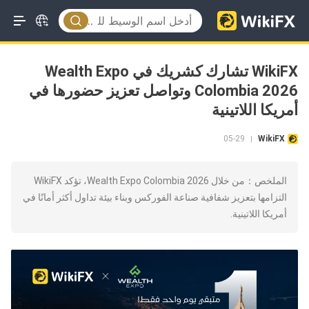
WikiFX تشارك كشريك في Wealth Expo
Colombia 2026 وتواصل تعزيز حضورها في
أمريكا اللاتينية
05-29
WikiFX
|
الملخص：من خلال Wealth Expo Colombia 2026، تؤكد WikiFX
التزامها بتعزيز شفافية صناعة الفوركس وبناء بيئة تداول أكثر أمانًا في
أمريكا اللاتينية.