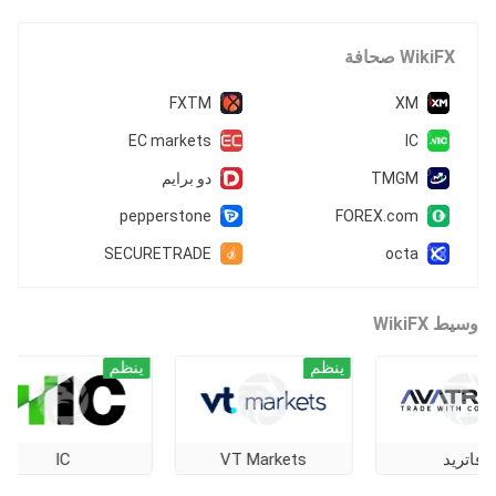
WikiFX صحافة
FXTM
XM
EC markets
IC
TMGM
دو برايم
pepperstone
FOREX.com
SECURETRADE
octa
وسيط WikiFX
ينظم
ينظم
يد
VT Markets
IC