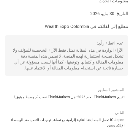
معلومات الحدث
التاريخ: 30 مايو 2026
نتطلع إلى لقائكم في Wealth Expo Colombia
عدم اعطاء رأي:
الآراء الواردة في هذه المقالة تمثل فقط الآراء الشخصية للمؤلف ولا
تشكل نصيحة استثمارية لهذه المنصة. لا تضمن هذه المنصة دقة
معلومات المقالة واكتمالها وتوقيتها ، كما أنها ليست مسؤولة عن أي
خسارة ناتجة عن استخدام معلومات المقالة أو الاعتماد عليها.
المنشور السابق
تقييم ThinkMarkets لعام 2026: هل ThinkMarkets نصب أم وسيط موثوق؟
التالي
IG Japan تجعل المصادقة الثنائية إلزامية مع تصاعد تهديدات التصيد ضد الوسطاء
الإلكترونيين