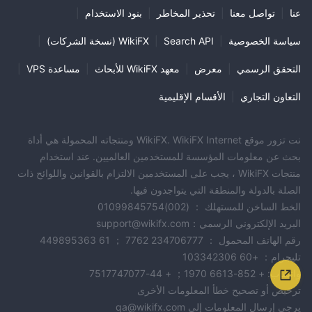
عنا
|
تواصل معنا
|
تحذير المخاطر
|
بنود الاستخدام
|
سياسة الخصوصية
|
Search API
|
WikiFX (نسخة الشركات)
|
التحقق الرسمي
|
معرض
|
معهد WikiFX للأبحاث
|
مساعدة VPS
|
التعاون التجاري
|
الأقسام الإقليمية
نت تزور موقع WikiFX. WikiFX Internet ومنتجاته المحمولة هي أداة
بحث عن معلومات المؤسسة للمستخدمين العالميين. عند استخدام
منتجات WikiFX ، يجب على المستخدمين الالتزام بالقوانين واللوائح ذات
الصلة بالدولة والمنطقة التي يتواجدون فيها.
الخط الساخن للمستهلك ： (002)01099845754
البريد الإلكتروني الرسمي：support@wikifx.com
رقم الهاتف المحمول ： 234706777 7762 ； 61 449895363
تليجرام： +60 103342306
واتساب: + 852-6613 1970； + 44-7517747077
ترخيص أو تصحيح خطأ المعلومات الأخرى
يرجى إرسال المعلومات إلى qa@wikifx.com