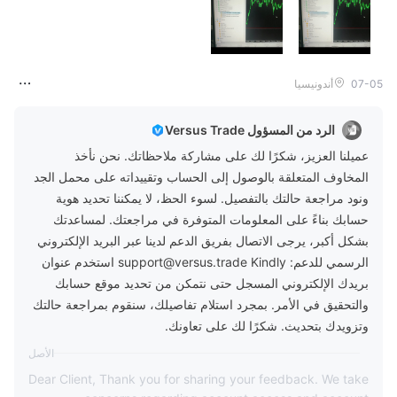
07-05
أندونيسيا
الرد من المسؤول Versus Trade
عميلنا العزيز، شكرًا لك على مشاركة ملاحظاتك. نحن نأخذ
المخاوف المتعلقة بالوصول إلى الحساب وتقييداته على محمل الجد
ونود مراجعة حالتك بالتفصيل. لسوء الحظ، لا يمكننا تحديد هوية
حسابك بناءً على المعلومات المتوفرة في مراجعتك. لمساعدتك
بشكل أكبر، يرجى الاتصال بفريق الدعم لدينا عبر البريد الإلكتروني
الرسمي للدعم: support@versus.trade Kindly استخدم عنوان
بريدك الإلكتروني المسجل حتى نتمكن من تحديد موقع حسابك
والتحقيق في الأمر. بمجرد استلام تفاصيلك، سنقوم بمراجعة حالتك
وتزويدك بتحديث. شكرًا لك على تعاونك.
الأصل
Dear Client, Thank you for sharing your feedback. We take