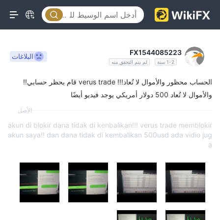
FX1544085223
البلاغات
1-2 سنة
لم يتم التحقق منه
الحساب محظور والأموال لا تُعاد!!! verus trade قام بحظر حسابي!!
والأموال لا تُعاد 500 دولار أمريكي يوجد فيديو أيضًا
الأصل
akun di blokir dana tidak di kenbalikan!!! verus trade memblokir
akun saya!! dan dana tidak di kembalikan 500usd ada vidio jug
a