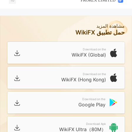
10
PROREX LIMITED
مشاهدة المزيد
حمل تطبيق WikiFX
Download on the
WikiFX (Global)
Download on the
WikiFX (Hong Kong)
Download on the
Google Play
Download Apk
WikiFX Ultra（80M）