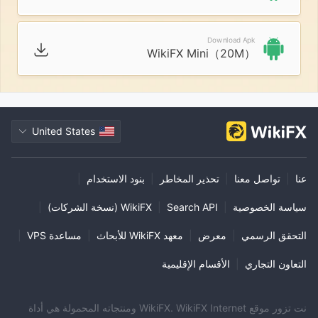
Download Apk
WikiFX Mini（20M）
United States
عنا
|
تواصل معنا
|
تحذير المخاطر
|
بنود الاستخدام
|
سياسة الخصوصية
|
Search API
|
WikiFX (نسخة الشركات)
|
التحقق الرسمي
|
معرض
|
معهد WikiFX للأبحاث
|
مساعدة VPS
|
التعاون التجاري
|
الأقسام الإقليمية
نت تزور موقع WikiFX. WikiFX Internet ومنتجاته المحمولة هي أداة