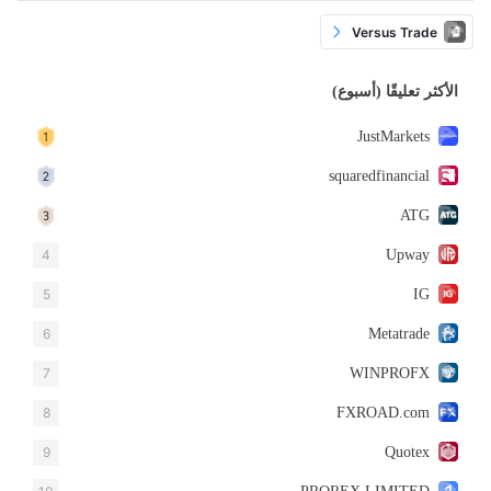
Versus Trade
الأكثر تعليقًا (أسبوع)
JustMarkets
squaredfinancial
ATG
4
Upway
5
IG
6
Metatrade
7
WINPROFX
8
FXROAD.com
9
Quotex