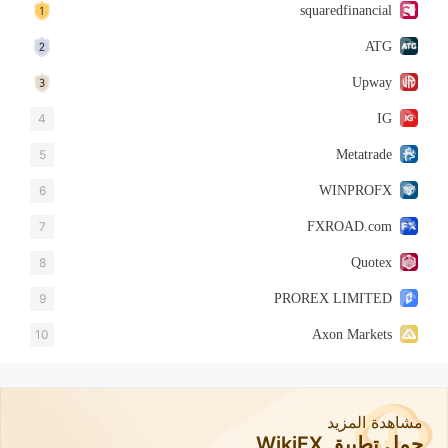
squaredfinancial
ATG
Upway
4
IG
5
Metatrade
6
WINPROFX
7
FXROAD.com
8
Quotex
9
PROREX LIMITED
10
Axon Markets
مشاهدة المزيد
حمل تطبيق WikiFX