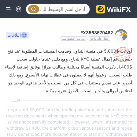
FX3563579462
البلاغات
خلال عام واحد
لم يتم التحقق منه
أودعت $5,000 في منصة التداول وقدمت المستندات المطلوبة عند فتح
حسابي; تم إكمال عملية KYC بنجاح. ومع ذلك, عندما حاولت سحب
$1,400, ذكرت المنصة أسبابًا مختلفة وطالبت مرارًا بوثائق إضافية لإبطاء
طلب السحب. زعموا أنهم لا يعملون في عطلات نهاية الأسبوع, ومع ذلك
أصروا على تقديم مستندات في كل من السبت والأحد. هدفهم الوحيد هو
اختلاس أموالي وتأخير السحب لأطول فترة ممكنة.
الأصل
I deposited $5,000 into the trading platform and submitted the
required documents when opening my account; the KYC proce
ss was successfully completed. However, when I attempted to
withdraw $1,400, the platform cited various reasons and repea
tedly demanded more documentation to stall my withdrawal re