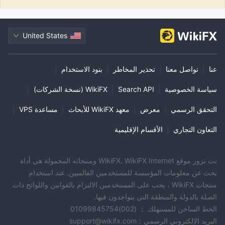
United States
عنا
|
تواصل معنا
|
تحذير المخاطر
|
بنود الاستخدام
|
سياسة الخصوصية
|
Search API
|
WikiFX (نسخة الشركات)
|
التحقق الرسمي
|
معرض
|
معهد WikiFX للأبحاث
|
مساعدة VPS
|
التعاون التجاري
|
الأقسام الإقليمية
نت تزور موقع WikiFX. WikiFX Internet ومنتجاته المحمولة هي أداة
بحث عن معلومات المؤسسة للمستخدمين العالميين. عند استخدام
منتجات WikiFX ، يجب على المستخدمين الالتزام بالقوانين واللوائح ذات
الصلة بالدولة والمنطقة التي يتواجدون فيها.
الخط الساخن للمستهلك ： (002)01099845754
البريد الإلكتروني الرسمي：support@wikifx.com