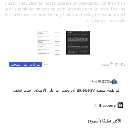
quest. They claimed not to operate on weekends, yet they insis
ted I submit documents on both Saturday and Sunday. Their so
le aim is to misappropriate my funds and delay the withdrawal f
or as long as possible.
07-05
فيتنام
غير قادر على السحب
大道至简753
التالي
لم يقدم منصة Blueberry أي تحذيرات على الإطلاق، حيث انخف
ض طلبية بمقدار 30 نقطة في اليوم، مما أدى إلى سلسلة من الخ
سائر بالنسبة لي.
Blueberry
الأكثر تعليقًا (أسبوع)