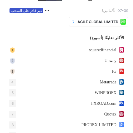
07-09
ماليزيا
غير قادر على السحب
AGILE GLOBAL LIMITED
الأكثر تعليقًا (أسبوع)
squaredfinancial
Upway
IG
4
Metatrade
5
WINPROFX
6
FXROAD.com
7
Quotex
8
PROREX LIMITED