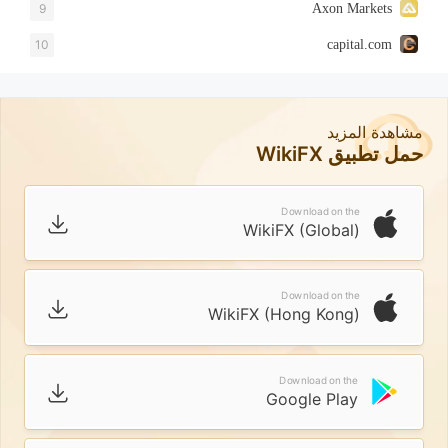
9
Axon Markets
10
capital.com
مشاهدة المزيد
حمل تطبيق WikiFX
Download on the
WikiFX (Global)
Download on the
WikiFX (Hong Kong)
Download on the
Google Play