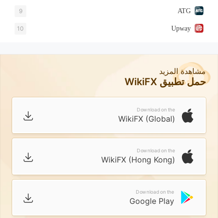
9
ATG
10
Upway
مشاهدة المزيد
حمل تطبيق WikiFX
Download on the
WikiFX (Global)
Download on the
WikiFX (Hong Kong)
Download on the
Google Play