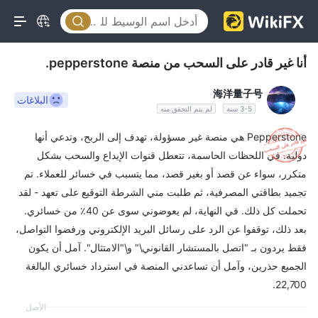
أنا غير قادر على السحب من منصة pepperstone.
海洋量子号
البلاغات
3-5 سنة
لم يتم التحقق منه
Pepperstone هي منصة غير مسؤولة، تهدف إلى الربح، وتدعي أنها
دولية. في اللحظات الحاسمة، تتعطل قنوات الإيداع والسحب بشكل
متكرر، سواء عن قصد أو بغير قصد، مما يتسبب في خسائر للعملاء. تم
تجميد بطاقتي المصرفية، ثم طلبت مني الشرطة التوقيع على تعهد - لقد
تحملت كل ذلك. في النهاية، لم يعوضوني سوى عن 40٪ من خسائري.
بعد ذلك، توقفوا عن الرد على رسائل البريد الإلكتروني ورفضوا التواصل،
فقط يردون بـ "اتصل بالمستشار القانوني\" و\"الامتثال". آمل أن يكون
الجميع حذرين، وآمل أن تساعدني المنصة في استرداد خسائري البالغة
22,700.
الأصل