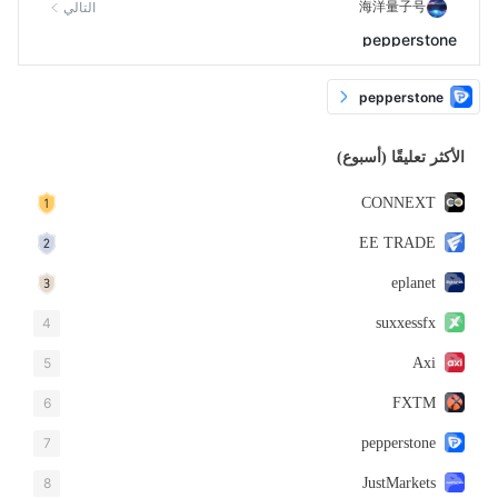
海洋量子号
التالي
pepperstone
pepperstone
الأكثر تعليقًا (أسبوع)
CONNEXT
EE TRADE
eplanet
4
suxxessfx
5
Axi
6
FXTM
7
pepperstone
8
JustMarkets